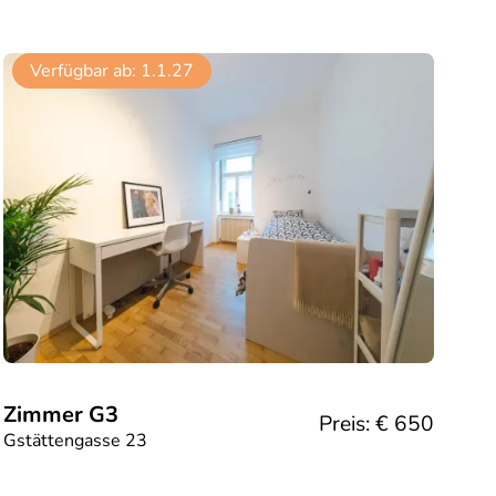
Verfügbar ab:
1.1.27
Zimmer G3
Preis: €
650
Gstättengasse 23