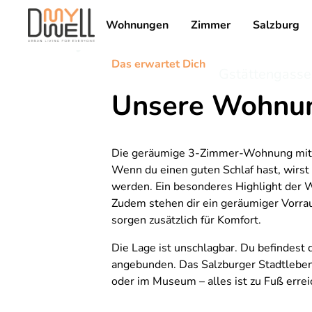
City Pulse
:
Co-Liv
Wohnungen
Zimmer
Salzburg
Das erwartet Dich
Gstättengasse
Unsere Wohnun
Die geräumige 3-Zimmer-Wohnung mit 99
Wenn du einen guten Schlaf hast, wirs
werden. Ein besonderes Highlight der W
Zudem stehen dir ein geräumiger Vorr
sorgen zusätzlich für Komfort.
Die Lage ist unschlagbar. Du befindest
angebunden. Das Salzburger Stadtleben w
oder im Museum – alles ist zu Fuß errei