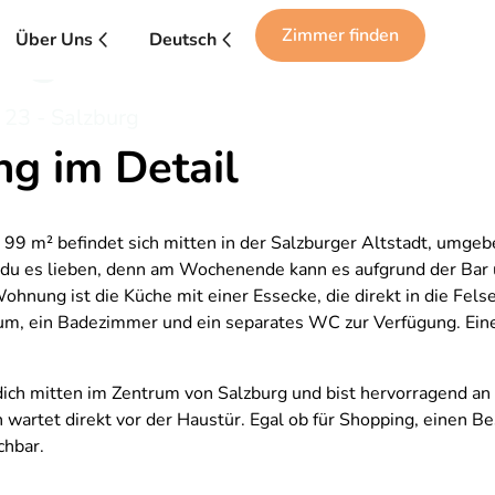
ing für Nachteulen
Zimmer finden
Über Uns
Deutsch
 23 - Salzburg
g im Detail
 m² befindet sich mitten in der Salzburger Altstadt, umgebe
t du es lieben, denn am Wochenende kann es aufgrund der Bar
ohnung ist die Küche mit einer Essecke, die direkt in die Fe
aum, ein Badezimmer und ein separates WC zur Verfügung. Ei
 dich mitten im Zentrum von Salzburg und bist hervorragend an
artet direkt vor der Haustür. Egal ob für Shopping, einen Bes
chbar.