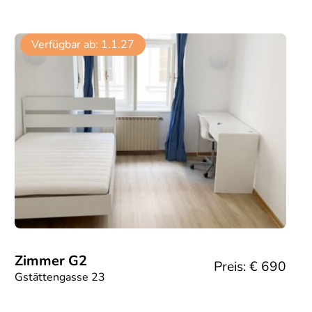
Verfügbar ab:
1.1.27
Zimmer G2
Preis: €
690
Gstättengasse 23