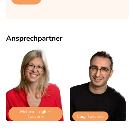
Ansprech­partner
Melanie Trigler-
Toscano
Luigi Toscano