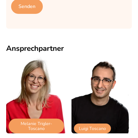
Ansprech­partner
Melanie Trigler-
Toscano
Luigi Toscano