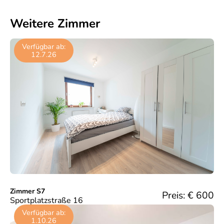
Weitere Zimmer
Verfügbar ab:
12.7.26
Zimmer S7
Preis: €
600
Sportplatzstraße 16
Verfügbar ab:
1.10.26