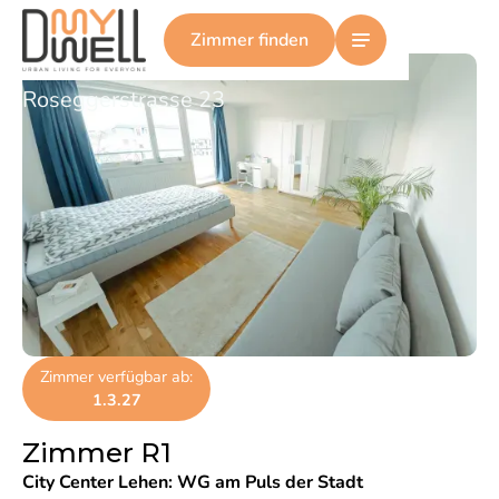
Zimmer R1
Zimmer finden
Roseggerstrasse 23
Zimmer verfügbar ab:
1.3.27
Zimmer R1
City Center Lehen
:
WG am Puls der Stadt